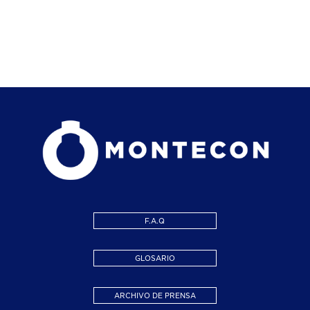
PROMOVER EL COMERCIO
Los incentivos comunicados por Julio Branda, gerente
Comercial de la compañía, comenzarán a regir desde el 1°
de octubre.Con el objetivo de impulsar la competitividad
del sector exportador, Montecon definió una serie de
iniciativas que buscan seguir potenciando el comercio
exterior y el desarrollo de la economía local.
F.A.Q
GLOSARIO
ARCHIVO DE PRENSA