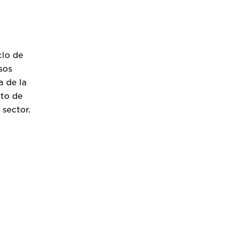
clo de
sos
a de la
rto de
 sector.